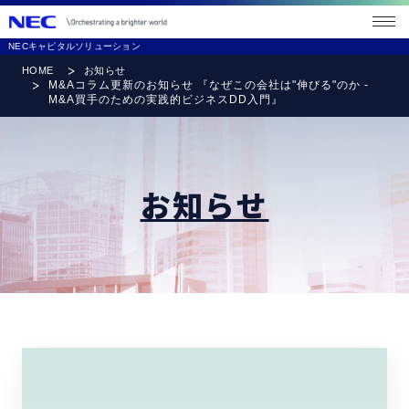
メニ
ュー
NECキャピタルソリューション
を開
く
HOME
お知らせ
M&Aコラム更新のお知らせ 『なぜこの会社は"伸びる"のか -
M&A買手のための実践的ビジネスDD入門』
お知らせ