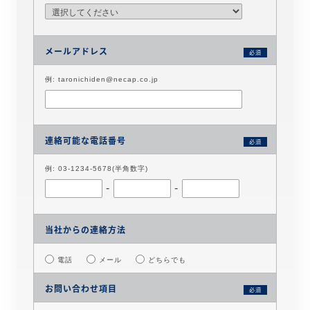
メールアドレス
必須
例: taronichiden@necap.co.jp
連絡可能な電話番号
必須
例: 03-1234-5678(半角数字)
-
-
当社からの連絡方法
電話
メール
どちらでも
お問い合わせ項目
必須