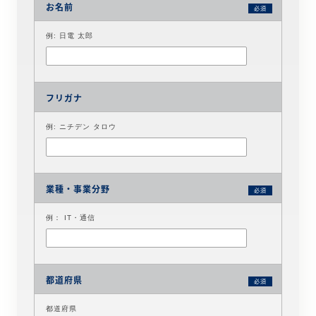
お名前
必須
例: 日電 太郎
フリガナ
例: ニチデン タロウ
業種・事業分野
必須
例： IT・通信
都道府県
必須
都道府県