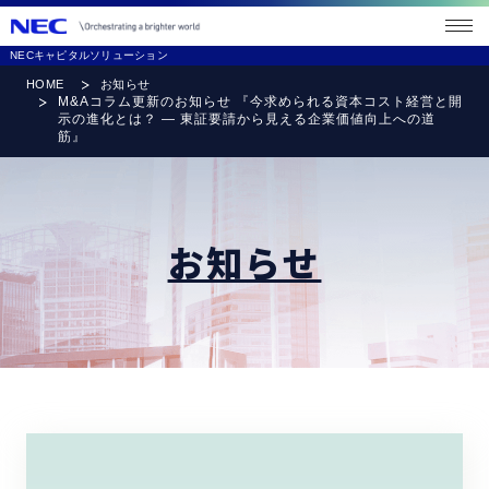
メニ
ュー
NECキャピタルソリューション
を開
く
HOME
お知らせ
M&Aコラム更新のお知らせ 『今求められる資本コスト経営と開
示の進化とは？ ― 東証要請から見える企業価値向上への道
筋』
お知らせ